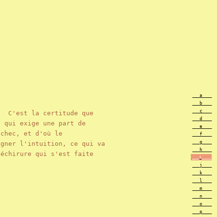
___a____
___b____
___c____
. C'est la certitude que
___d____
 qui exige une part de
___e____
chec, et d'où le
___f____
___g____
gner l'intuition, ce qui va
___h____
échirure qui s'est faite
___i____
___j____
___k____
___l____
___m____
___n____
___o____
___p____