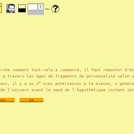
~
erche comment tout-cela a commencé, il faut remonter d'é
r à travers les âges de fragments de personnalité selon 
n
ens, il y a eu 2
vies antérieures à la mienne,
n
généra
 de l'univers avant le nœud de l'hypothétique instant zé
<<
>>