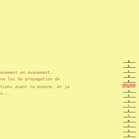
___a____
___b____
___c____
vénement en événement,
___d____
une loi de propagation de
___e____
___f____
tions avant la mienne, et je
___g____
ro...
___h____
___i____
___j____
___k____
___l____
___m____
___n____
___o____
___p____