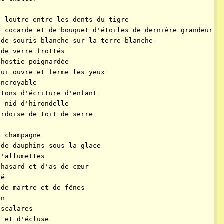
e loutre entre les dents du tigre
e cocarde et de bouquet d'étoiles de dernière grandeur
 de souris blanche sur la terre blanche
 de verre frottés
'hostie poignardée
qui ouvre et ferme les yeux
incroyable
âtons d'écriture d'enfant
e nid d'hirondelle
ardoise de toit de serre
e champagne
 de dauphins sous la glace
d'allumettes
 hasard et d'as de cœur
pé
 de martre et de fênes
an
 scalares
r et d'écluse