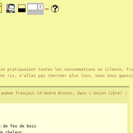
~
 se pratiquaient toutes les consommations en silence, fr
et ris, n'allez pas chercher plus loin, nous nous gaussi
 poème français (d'André Breton, dans
L'Union libre
) :
e de feu de bois
de chaleur