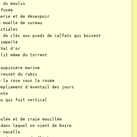
t du moulin
 fusée
gerie et de désespoir
e moelle de sureau
nitiales
x de clés aux pieds de calfats qui boivent
 imperlé
 Val d'or
 lit même du torrent
taupinière marine
creuset du rubis
e la rose sous la rosée
dépliement d'éventail des jours
ante
au qui fuit vertical
oulée et de craie mouillée
 dans lequel on vient de boire
e nacelle