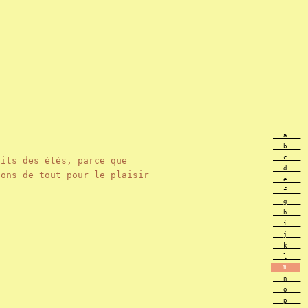
___a____
___b____
___c____
uits des étés, parce que
___d____
ons de tout pour le plaisir
___e____
___f____
___g____
___h____
___i____
___j____
___k____
___l____
___m____
___n____
___o____
___p____