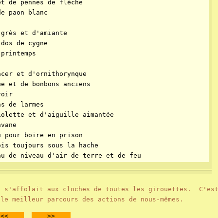
et de pennes de flèche
de paon blanc
 grès et d'amiante
 dos de cygne
 printemps
acer et d'ornithorynque
ue et de bonbons anciens
roir
ns de larmes
iolette et d'aiguille aimantée
avane
u pour boire en prison
ois toujours sous la hache
au de niveau d'air de terre et de feu
 s'affolait aux cloches de toutes les girouettes. C'est
 le meilleur parcours des actions de nous-mêmes.
<<
>>