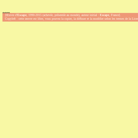
.
.
.
.
[Œuvre d'
Escape
, 1990-2015 (achevée, présentée au monde), auteur initial :
Escape
, France].
Copyleft : cette œuvre est libre, vous pouvez la copier, la diffuser et la modifier selon les termes de la Lic