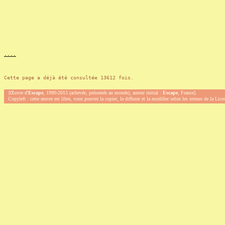
.
.
.
.
Cette page a déjà été consultée 13612 fois.
[Œuvre d'
Escape
, 1990-2015 (achevée, présentée au monde), auteur initial :
Escape
, France].
Copyleft : cette œuvre est libre, vous pouvez la copier, la diffuser et la modifier selon les termes de la Lic