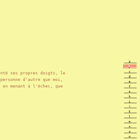
___a____
___b____
___c____
anté ses propres doigts, le
___d____
 personne d'autre que moi,
___e____
e en menant à l'échec, que
___f____
___g____
___h____
___i____
___j____
___k____
___l____
___m____
___n____
___o____
___p____