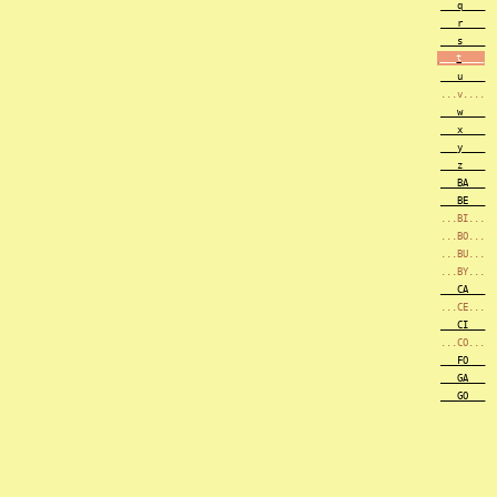
___q____
___r____
___s____
___t____
___u____
...v....
___w____
___x____
___y____
___z____
___BA___
___BE___
...BI...
...BO...
...BU...
...BY...
___CA___
...CE...
___CI___
...CO...
___FO___
___GA___
___GO___