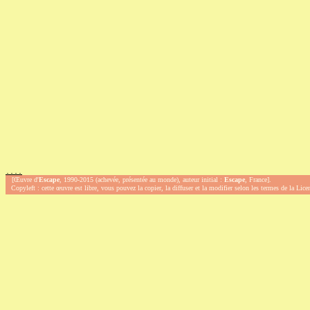
.
.
.
.
[Œuvre d'
Escape
, 1990-2015 (achevée, présentée au monde), auteur initial :
Escape
, France].
Copyleft : cette œuvre est libre, vous pouvez la copier, la diffuser et la modifier selon les termes de la Lic