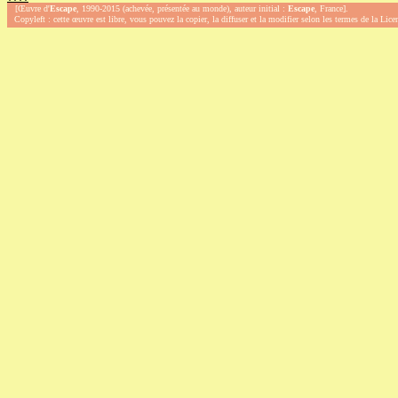
[Œuvre d'
Escape
, 1990-2015 (achevée, présentée au monde), auteur initial :
Escape
, France].
Copyleft : cette œuvre est libre, vous pouvez la copier, la diffuser et la modifier selon les termes de la Lic