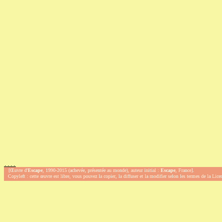
.
.
.
.
[Œuvre d'
Escape
, 1990-2015 (achevée, présentée au monde), auteur initial :
Escape
, France].
Copyleft : cette œuvre est libre, vous pouvez la copier, la diffuser et la modifier selon les termes de la Lic