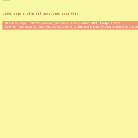
Cette page a déjà été consultée 1693 fois.
[Œuvre d'
Escape
, 1990-2015 (achevée, présentée au monde), auteur initial :
Escape
, France].
Copyleft : cette œuvre est libre, vous pouvez la copier, la diffuser et la modifier selon les termes de la Lic