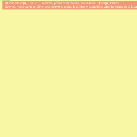
[Œuvre d'
Escape
, 1990-2015 (achevée, présentée au monde), auteur initial :
Escape
, France].
Copyleft : cette œuvre est libre, vous pouvez la copier, la diffuser et la modifier selon les termes de la Lic