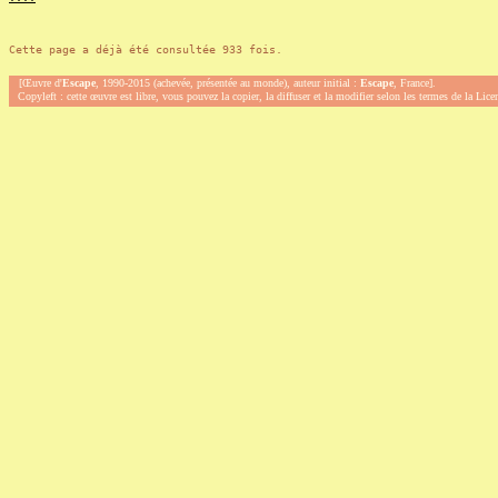
Cette page a déjà été consultée 933 fois.
[Œuvre d'
Escape
, 1990-2015 (achevée, présentée au monde), auteur initial :
Escape
, France].
Copyleft : cette œuvre est libre, vous pouvez la copier, la diffuser et la modifier selon les termes de la Lic