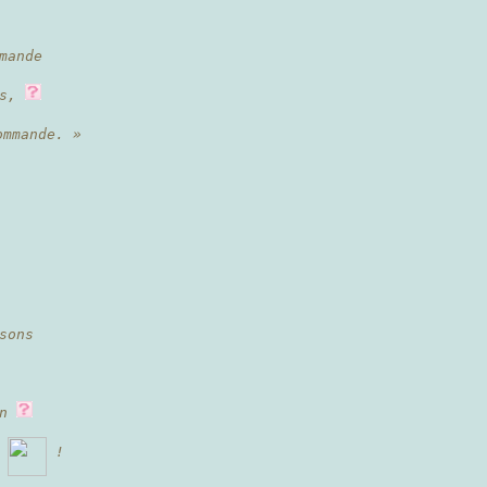
mande
s,
mmande. »
sons
on
s
!