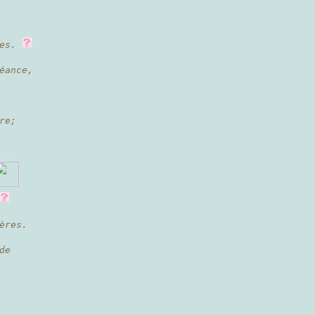
es.
éance,
re;
ères.
de