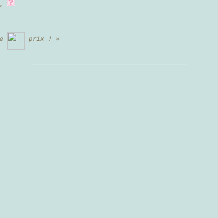
,
le
prix ! »
————————————————————