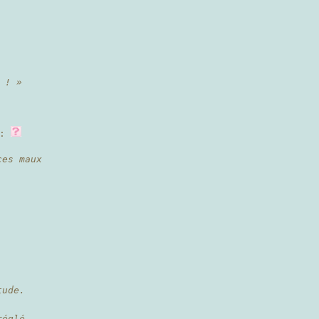
 ! »
 :
ces maux
ude.
églé,