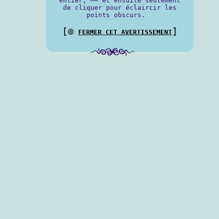
entier, —— et ensuite seulement
de cliquer pour éclaircir les
points obscurs.
[
]
⨷
FERMER CET AVERTISSEMENT