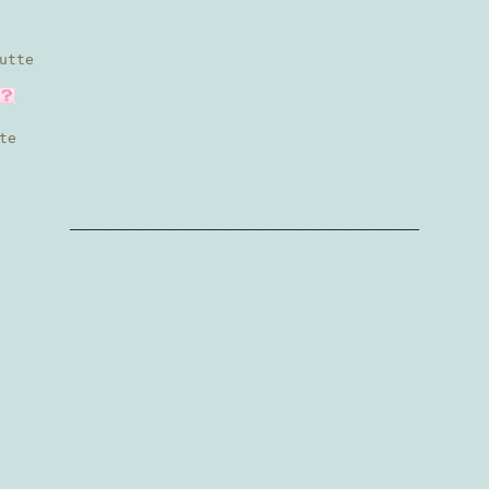
utte
te
————————————————————