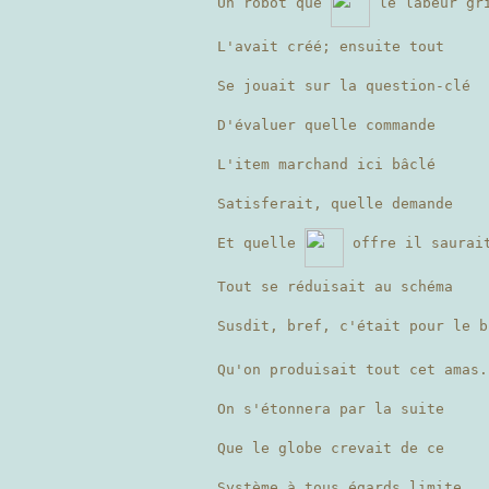
Un robot que
le labeur gr
L'avait créé; ensuite tout
Se jouait sur la question-clé
D'évaluer quelle commande
L'item marchand ici bâclé
Satisferait, quelle demande
Et quelle
offre il saurai
Tout se réduisait au schéma
Susdit, bref, c'était pour le 
Qu'on produisait tout cet amas.
On s'étonnera par la suite
Que le globe crevait de ce
Système à tous égards limite,