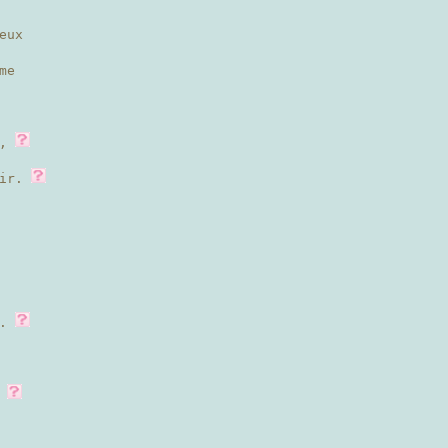
eux
me
e,
oir.
s.
,