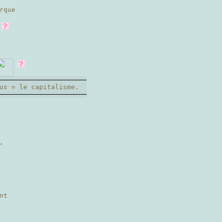
rque
s
us
= le capitalisme.
,
nt