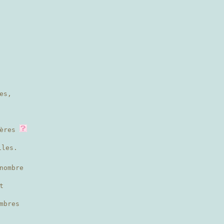
es,
hères
les.
nombre
t
mbres