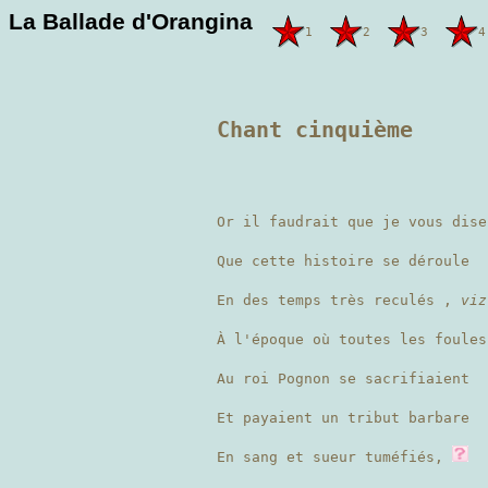
La Ballade d'Orangina
1
2
3
4
Chant cinquième
Or il faudrait que je vous dise
Que cette histoire se déroule
En des temps très reculés ,
viz
À l'époque où toutes les foules
Au roi Pognon se sacrifiaient
Et payaient un tribut barbare
En sang et sueur tuméfiés,