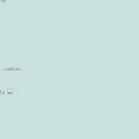
ise
t combler.
blé