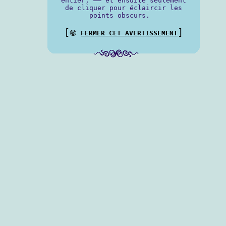
entier, —— et ensuite seulement
de cliquer pour éclaircir les
points obscurs.
[
]
⨷
FERMER CET AVERTISSEMENT