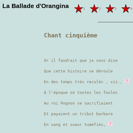
La Ballade d'Orangina
1
2
3
4
———————
Chant cinquième
Or il faudrait que je vous dise
Que cette histoire se déroule
En des temps très reculés ,
viz.
,
À l'époque où toutes les foules
Au roi Pognon se sacrifiaient
Et payaient un tribut barbare
En sang et sueur tuméfiés,