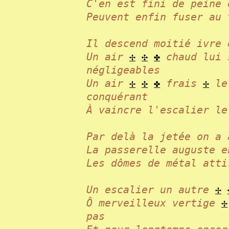
C'en est fini de peine
Peuvent enfin fuser a
Il descend moitié ivr
Un air
✢
✣
✤
chaud lui 
négligeables
Un air
✢
✣
✤
frais
✢
le 
conquérant
À vaincre l'escalier 
Par delà la jetée on 
La passerelle auguste
Les dômes de métal att
Un escalier un autre
✢
Ô merveilleux vertige
✢
pas