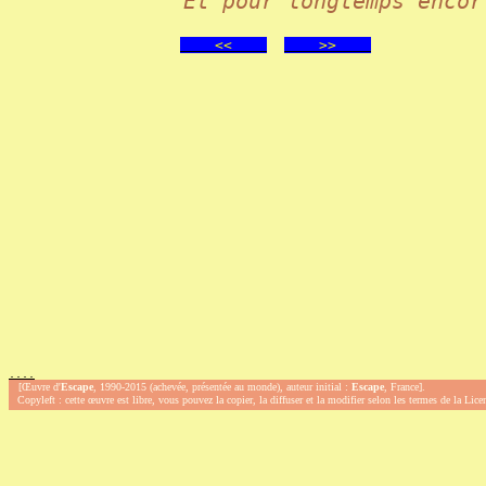
Et pour longtemps encor
<<
>>
.
.
.
.
[Œuvre d'
Escape
, 1990-2015 (achevée, présentée au monde), auteur initial :
Escape
, France].
Copyleft : cette œuvre est libre, vous pouvez la copier, la diffuser et la modifier selon les termes de la Lic