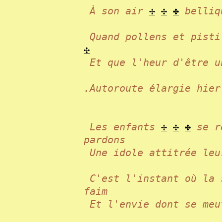
À son air
✢
✣
✤
belliqu
Quand pollens et pisti
✣
Et que l'heur d'être 
.Autoroute élargie hie
Les enfants
✢
✣
✤
se ré
pardons
Une idole attitrée leu
C'est l'instant où la
faim
Et l'envie dont se me