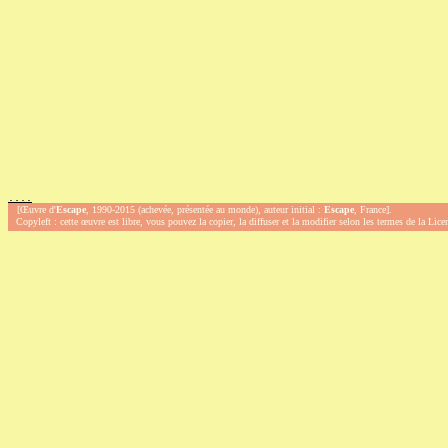
.
.
.
.
[Œuvre d'
Escape
, 1990-2015 (achevée, présentée au monde), auteur initial :
Escape
, France].
Copyleft : cette œuvre est libre, vous pouvez la copier, la diffuser et la modifier selon les termes de la Lic