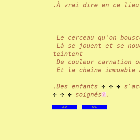
.À vrai dire en ce lie
Le cerceau qu'on bous
Là se jouent et se nou
teintent
De couleur carnation 
Et la chaîne immuable
.Des enfants
✢
✣
✤
s'ac
✢
✣
✤
soignés
.
<<
>>