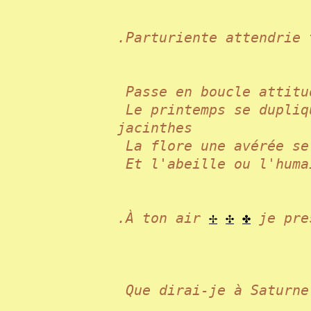
.Parturiente attendri
Passe en boucle attit
Le printemps se dupliq
jacinthes
La flore une avérée se
Et l'abeille ou l'huma
.À ton air
✢
✣
✤
je pres
Que dirai-je à Saturn