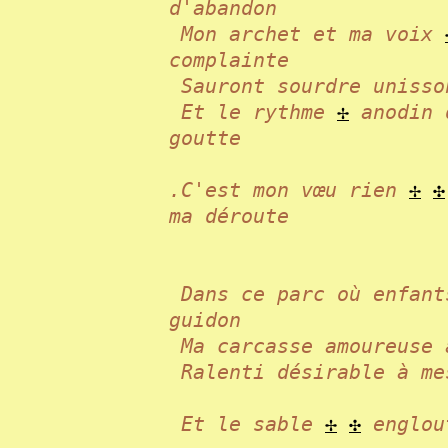
d'abandon
Mon archet et ma voix
complainte
Sauront sourdre uniss
Et le rythme
✢
anodin 
goutte
.C'est mon vœu rien
✢
✣
ma déroute
Dans ce parc où enfan
guidon
Ma carcasse amoureuse
Ralenti désirable à m
Et le sable
✢
✣
englou