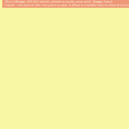
[Œuvre d'
Escape
, 1990-2015 (achevée, présentée au monde), auteur initial :
Escape
, France].
Copyleft : cette œuvre est libre, vous pouvez la copier, la diffuser et la modifier selon les termes de la Lic