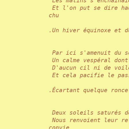
Les matins s'enchaîna
Et l'on put se dire ha
chu
.Un hiver équinoxe et
Par ici s'amenuit du
Un calme vespéral don
D'aucun cil ni de voi
Et cela pacifie le pa
.Écartant quelque ron
Deux soleils saturés 
Nous renvoient leur re
convie