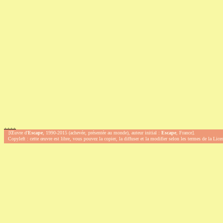
.
.
.
.
[Œuvre d'
Escape
, 1990-2015 (achevée, présentée au monde), auteur initial :
Escape
, France].
Copyleft : cette œuvre est libre, vous pouvez la copier, la diffuser et la modifier selon les termes de la Lic