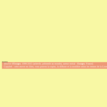
.
.
.
.
[Œuvre d'
Escape
, 1990-2015 (achevée, présentée au monde), auteur initial :
Escape
, France].
Copyleft : cette œuvre est libre, vous pouvez la copier, la diffuser et la modifier selon les termes de la Lic