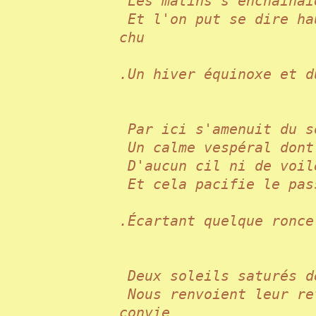
Les matins s'enchaîna
Et l'on put se dire ha
chu
.Un hiver équinoxe et
Par ici s'amenuit du
Un calme vespéral don
D'aucun cil ni de voi
Et cela pacifie le pa
.Écartant quelque ron
Deux soleils saturés 
Nous renvoient leur re
convie