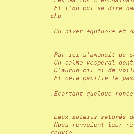
Les matins s'enchaîna
Et l'on put se dire ha
chu
.Un hiver équinoxe et
Par ici s'amenuit du
Un calme vespéral don
D'aucun cil ni de voi
Et cela pacifie le pa
.Écartant quelque ron
Deux soleils saturés 
Nous renvoient leur re
convie