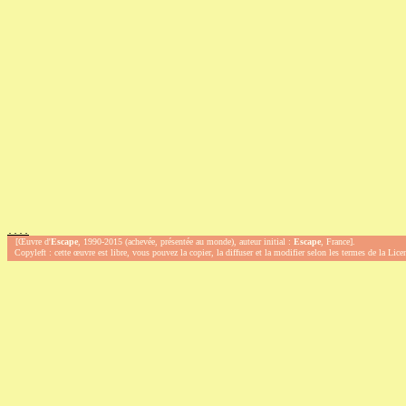
.
.
.
.
[Œuvre d'
Escape
, 1990-2015 (achevée, présentée au monde), auteur initial :
Escape
, France].
Copyleft : cette œuvre est libre, vous pouvez la copier, la diffuser et la modifier selon les termes de la Lic