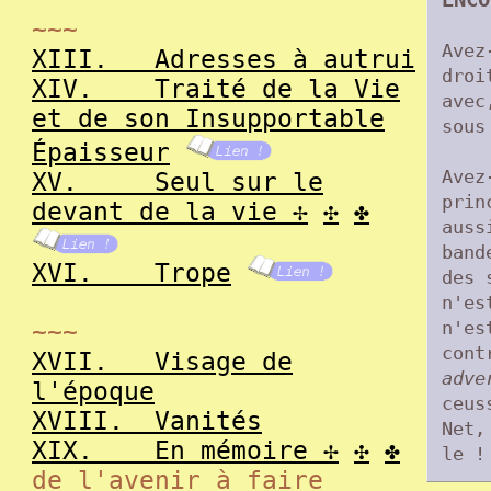
~~~
Avez
XIII.
Adresses à autrui
droi
XIV.
Traité de la Vie
avec
et de son Insupportable
sous
Épaisseur
Avez
XV.
Seul sur le
prin
devant de la vie
✢
✣
✤
auss
band
XVI.
Trope
des 
n'es
n'es
~~~
cont
XVII.
Visage de
adve
l'époque
ceu
XVIII.
Vanités
Net,
XIX.
En mémoire
✢
✣
✤
le !
de l'avenir à faire