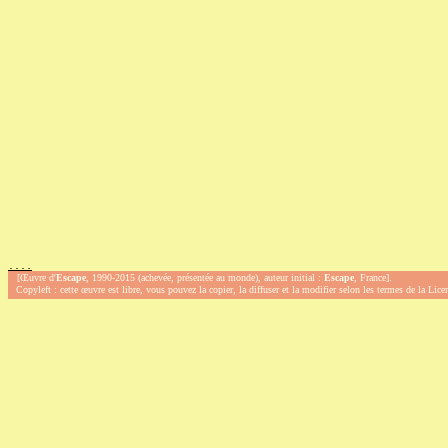
.
.
.
.
[Œuvre d'
Escape
, 1990-2015 (achevée, présentée au monde), auteur initial :
Escape
, France].
Copyleft : cette œuvre est libre, vous pouvez la copier, la diffuser et la modifier selon les termes de la Lic