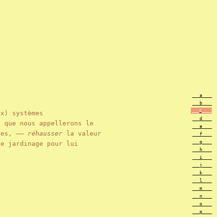
___a____
___b____
___c____
ux) systèmes
___d____
 que nous appellerons le
___e____
les, ——
réhausser
la valeur
___f____
___g____
e jardinage pour lui
___h____
___i____
___j____
___k____
___l____
___m____
___n____
___o____
___p____