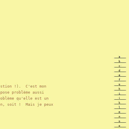
___a____
___b____
___c____
___d____
___e____
___f____
___g____
estion !). C'est mon
___h____
pose problème aussi
___i____
oblème qu'elle est un
___j____
___k____
on, soit ! Mais je peux
___l____
___m____
___n____
___o____
___p____