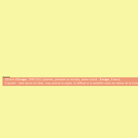
.
.
.
.
[Œuvre d'
Escape
, 1990-2015 (achevée, présentée au monde), auteur initial :
Escape
, France].
Copyleft : cette œuvre est libre, vous pouvez la copier, la diffuser et la modifier selon les termes de la Lic