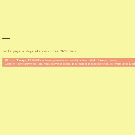
.
.
.
.
Cette page a déjà été consultée 2696 fois.
[Œuvre d'
Escape
, 1990-2015 (achevée, présentée au monde), auteur initial :
Escape
, France].
Copyleft : cette œuvre est libre, vous pouvez la copier, la diffuser et la modifier selon les termes de la Lic