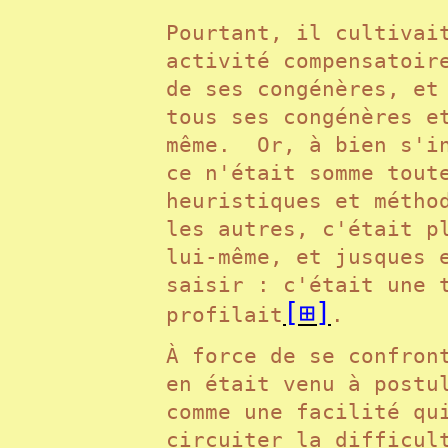
Pourtant, il cultivai
activité compensatoir
de ses congénères, et
tous ses congénères e
même. Or, à bien s'in
ce n'était somme tout
heuristiques et métho
les autres, c'était p
lui-même, et jusques 
saisir : c'était une 
[⊞]
profilait
.
À force de se confron
en était venu à postu
comme une facilité qu
circuiter la difficul