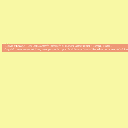
.
.
.
.
[Œuvre d'
Escape
, 1990-2015 (achevée, présentée au monde), auteur initial :
Escape
, France].
Copyleft : cette œuvre est libre, vous pouvez la copier, la diffuser et la modifier selon les termes de la Lic