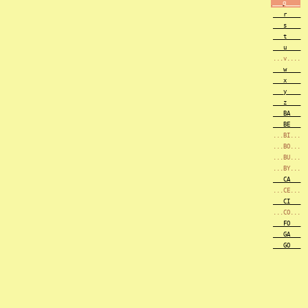
___q____
___r____
___s____
___t____
___u____
...v....
___w____
___x____
___y____
___z____
___BA___
___BE___
...BI...
...BO...
...BU...
...BY...
___CA___
...CE...
___CI___
...CO...
___FO___
___GA___
___GO___