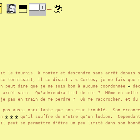
~
ait le tournis, à monter et descendre sans arrêt depuis 
 se ternissait, il se disait : « Certes, je ne fais que 
on peut dire que je ne suis bon à aucune coordonnée
✢
déc
n arrêt sain. Qu'adviendra-t-il de moi ? Même en cette 
-je pas en train de me perdre ? Où me raccrocher, et d
t pas aussi oscillante que son cœur troublé. Son errance
en
✢
✣
✤
qu'il souffre de n'être qu'un ludion. Cependant
 il peut se permettre d'être un peu limité dans son honn