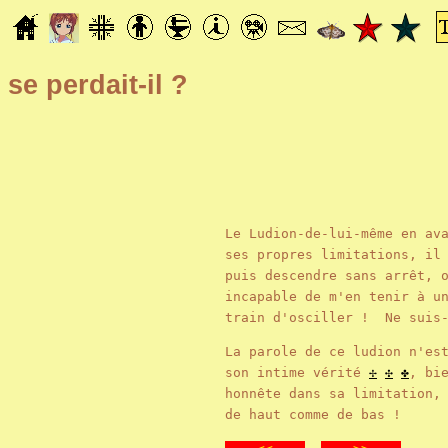
se perdait-il ?
Le Ludion-de-lui-même en av
ses propres limitations, il
puis descendre sans arrêt, 
incapable de m'en tenir à u
train d'osciller ! Ne suis
La parole de ce ludion n'es
son intime vérité
✢
✣
✤
, bi
honnête dans sa limitation,
de haut comme de bas !