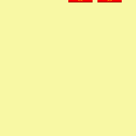
<<
>>
.
.
.
.