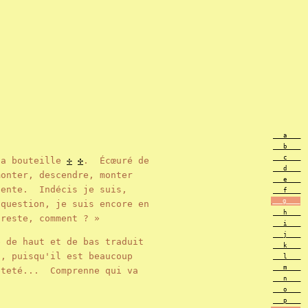
___a____
___b____
___c____
sa bouteille
✢
✣
. Écœuré de
___d____
monter, descendre, monter
___e____
ente. Indécis je suis,
___f____
___g____
question, je suis encore en
___h____
u reste, comment ? »
___i____
___j____
 de haut et de bas traduit
___k____
, puisqu'il est beaucoup
___l____
___m____
êteté... Comprenne qui va
___n____
___o____
___p____