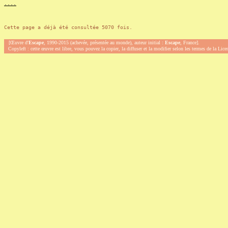
.
.
.
.
Cette page a déjà été consultée 5070 fois.
[Œuvre d'
Escape
, 1990-2015 (achevée, présentée au monde), auteur initial :
Escape
, France].
Copyleft : cette œuvre est libre, vous pouvez la copier, la diffuser et la modifier selon les termes de la Lic