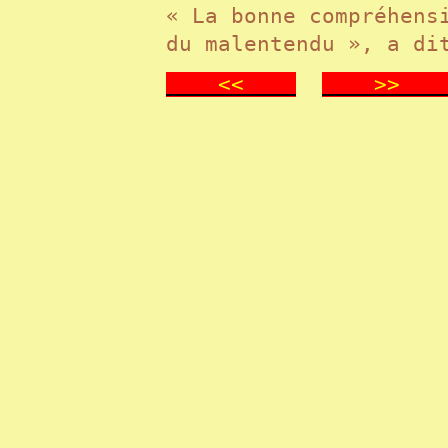
« La bonne compréhens
du malentendu », a di
<<
>