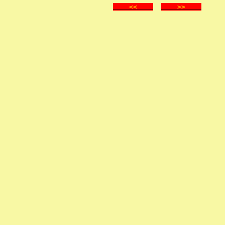
<<
>>
.
.
.
.