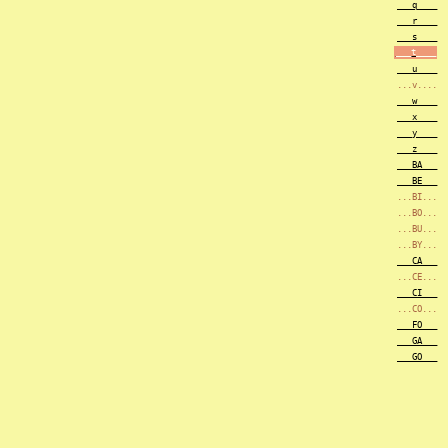
___q____
___r____
___s____
___t____
___u____
...v....
___w____
___x____
___y____
___z____
___BA___
___BE___
...BI...
...BO...
...BU...
...BY...
___CA___
...CE...
___CI___
...CO...
___FO___
___GA___
___GO___