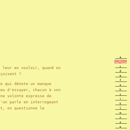
___a____
___b____
___c____
t leur en vouloir, quand on
___d____
reçoivent ?
___e____
___f____
ce qui dénote un manque
___g____
eu d'essayer, chacun à son
___h____
___i____
ne volonté expresse de
___j____
'un parle en interrogeant
___k____
et, on questionne le
___l____
___m____
___n____
___o____
___p____