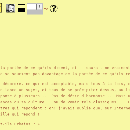
~
 la portée de ce qu'ils disent, et —— saurait-on vraimen
ne se soucient pas davantage de la portée de ce qu'ils 
e désordre, ce qui est acceptable, mais tous à la fois, 
n lance un sujet, et tous de se précipiter dessus, au li
éponse à plusieurs... Pas de désir d'harmonie... Mais u
sances ou sa culture... ou de vomir tels classiques... L
utres qui répondent : oh! j'avais oublié que, sur Intern
ouille qui répond !
nt-ils urbains ? »