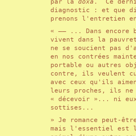
par la
doxa
. Ce derni
diagnostic : et que d
prenons l'entretien 
« —— ... Dans encore 
vivent dans la pauvre
ne se soucient pas d'
en nos contrées maint
portable ou autres ob
contre, ils veulent c
avec ceux qu'ils aime
leurs proches, ils ne
« décevoir »... ni eu
sottises...
» Je romance peut-êtr
mais l'essentiel est 