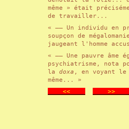
même » était précisém
de travailler...
« —— Un individu en p
soupçon de mégalomani
jaugeant l'homme acc
« —— Une pauvre âme é
psychiatrisme, nota p
la
doxa
, en voyant le
même... »
<<
>