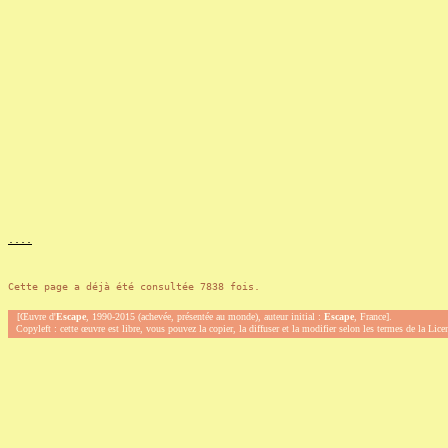
.
.
.
.
Cette page a déjà été consultée 7838 fois.
[Œuvre d'
Escape
, 1990-2015 (achevée, présentée au monde), auteur initial :
Escape
, France].
Copyleft : cette œuvre est libre, vous pouvez la copier, la diffuser et la modifier selon les termes de la Lic