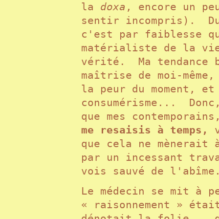
la
doxa
, encore un pe
sentir incompris). Du
c'est par faiblesse q
matérialiste de la vi
vérité. Ma tendance b
maîtrise de moi-même,
la peur du moment, et
consumérisme... Donc,
que mes contemporain
me resaisis à temps,
v
que cela ne mènerait 
par un incessant trav
vois sauvé de l'abîm
Le médecin se mit à p
« raisonnement » étai
dénotait la folie... 