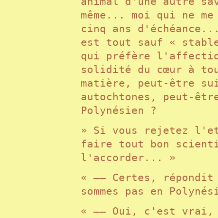
animal d'une autre sa
même... moi qui ne me
cinq ans d'échéance..
est tout sauf « stabl
qui préfère l'affecti
solidité du cœur à to
matière, peut-être su
autochtones, peut-êtr
Polynésien ?
» Si vous rejetez l'e
faire tout bon scient
l'accorder... »
« —— Certes, répondit
sommes pas en Polyné
« —— Oui, c'est vrai,