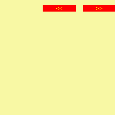
<<
>
.
.
.
.