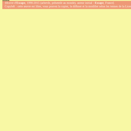
[Œuvre d'
Escape
, 1990-2015 (achevée, présentée au monde), auteur initial :
Escape
, France].
Copyleft : cette œuvre est libre, vous pouvez la copier, la diffuser et la modifier selon les termes de la Lic