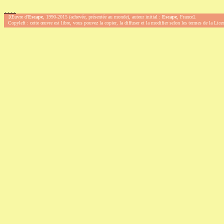
.
.
.
.
[Œuvre d'
Escape
, 1990-2015 (achevée, présentée au monde), auteur initial :
Escape
, France].
Copyleft : cette œuvre est libre, vous pouvez la copier, la diffuser et la modifier selon les termes de la Lic