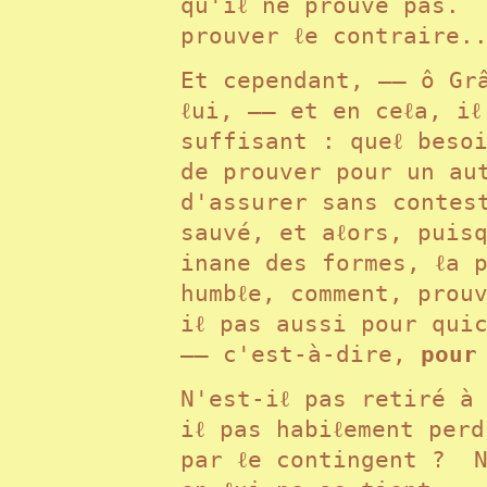
qu'iℓ ne prouve pas. 
prouver ℓe contraire
Et cependant, —— ô Gr
ℓui, —— et en ceℓa, iℓ
suffisant : queℓ beso
de prouver pour un au
d'assurer sans contes
sauvé, et aℓors, puisq
inane des formes, ℓa p
humbℓe, comment, prou
iℓ pas aussi pour qui
—— c'est-à-dire,
pour
N'est-iℓ pas retiré à
iℓ pas habiℓement perd
par ℓe contingent ? N