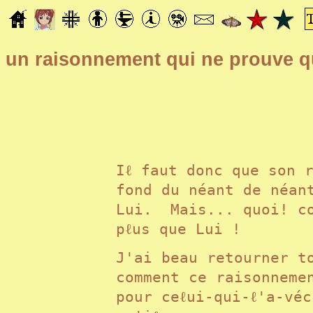
un raisonnement qui ne prouve q
Iℓ faut donc que son 
fond du néant de néan
Lui. Mais... quoi! co
pℓus que Lui !
J'ai beau retourner t
comment ce raisonneme
pour ceℓui-qui-ℓ'a-vé