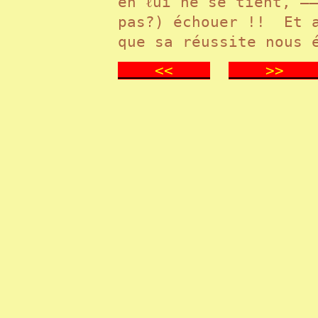
en ℓui ne se tient, —
pas?) échouer !! Et a
que sa réussite nous
<<
>