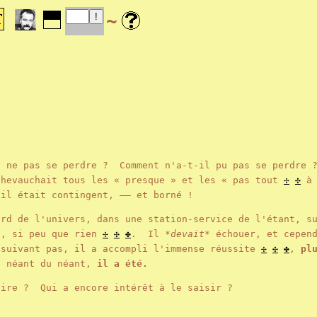
~
u ne pas se perdre ? Comment n'a-t-il pu pas se perdre 
chevauchait tous les « presque » et les « pas tout
✢
✣
à 
 il était contingent, —— et borné !
ord de l'univers, dans une station-service de l'étant, s
u, si peu que rien
✢
✣
✤
. Il
*devait*
échouer, et cepend
 suivant pas, il a accompli l'immense réussite
✢
✣
✤
,
pl
 néant du néant,
il a été.
dire ? Qui a encore intérêt à le saisir ?