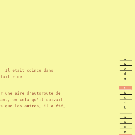
___a____
___b____
___c____
? Il était coincé dans
___d____
fait » de
___e____
___f____
___g____
ur une aire d'autoroute de
___h____
___i____
ant, en cela qu'il suivait
___j____
us que les autres, il a été,
___k____
___l____
___m____
___n____
___o____
___p____