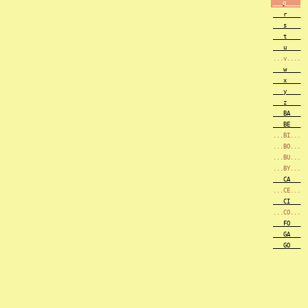
___q____
___r____
___s____
___t____
___u____
...v....
___w____
___x____
___y____
___z____
___BA___
___BE___
...BI...
...BO...
...BU...
...BY...
___CA___
...CE...
___CI___
...CO...
___FO___
___GA___
___GO___