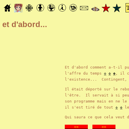
et d'abord...
Et d'abord comment a-t-il p
l'affre du temps
✢
✣
✤
, il 
l'existence... Contingent,
Il était déporté sur le reb
l'être. Il servait à si pe
son programme mais en ne le
il s'est tiré de tout
✢
✣
le
Qui saura ce que cela veut 
<<
>>