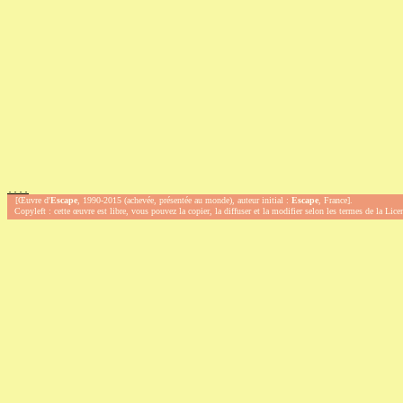
.
.
.
.
[Œuvre d'
Escape
, 1990-2015 (achevée, présentée au monde), auteur initial :
Escape
, France].
Copyleft : cette œuvre est libre, vous pouvez la copier, la diffuser et la modifier selon les termes de la Lic