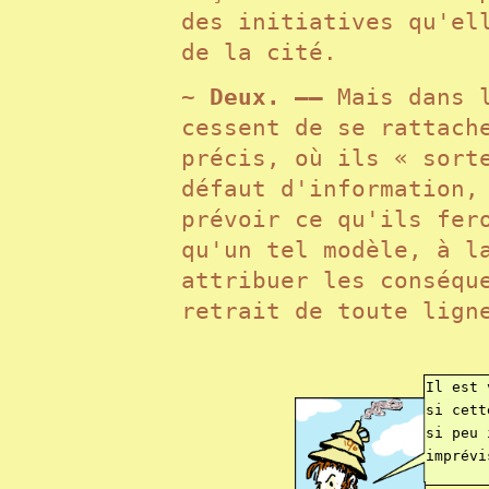
des initiatives qu'el
de la cité.
~ Deux. ——
Mais dans 
cessent de se rattach
précis, où ils « sort
défaut d'information,
prévoir ce qu'ils fer
qu'un tel modèle, à l
attribuer les conséqu
retrait de toute lign
Il est 
si cett
si peu 
imprév