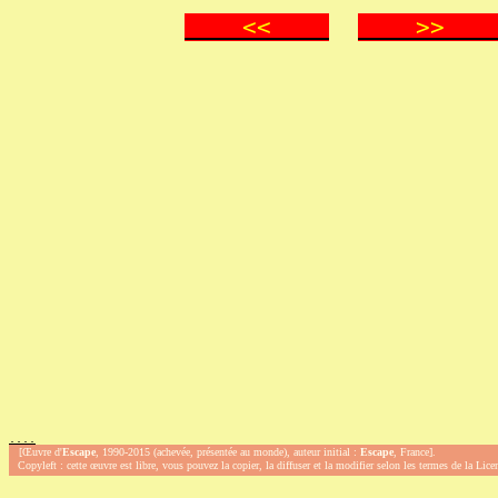
<<
>
.
.
.
.
[Œuvre d'
Escape
, 1990-2015 (achevée, présentée au monde), auteur initial :
Escape
, France].
Copyleft : cette œuvre est libre, vous pouvez la copier, la diffuser et la modifier selon les termes de la Lic