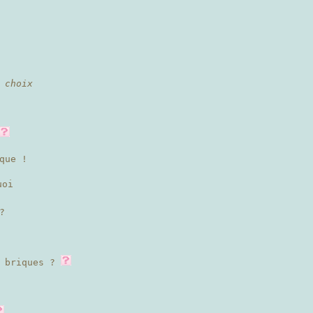
 choix
que !
uoi
?
s briques ?