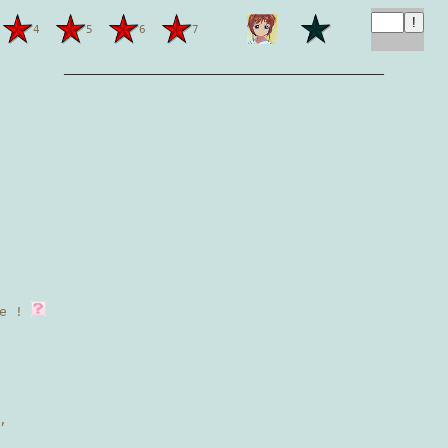
4
5
6
7
————————————————————
re !
,