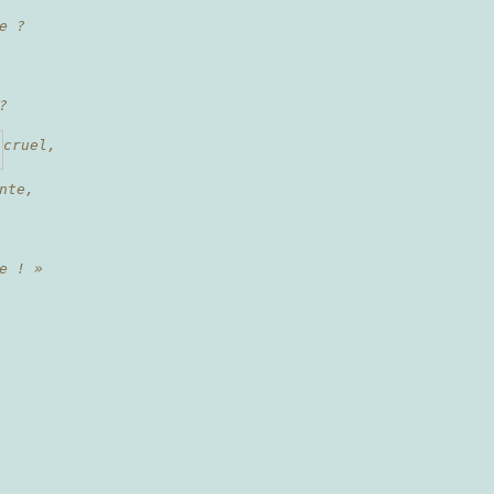
e ?
?
cruel,
nte,
e ! »