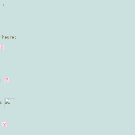
 :
'heure;
 !
es
.