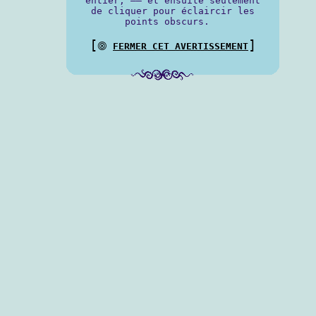
entier, —— et ensuite seulement
de cliquer pour éclaircir les
points obscurs.
[
]
⨷
FERMER CET AVERTISSEMENT