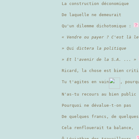
La construction déconomique
De laquelle ne demeurait
Qu'un dilemme dichotomique :
« Vendre ou payer ? C'est là le
» Qui dictera la politique
» Et l'avenir de la S.A. ... »
Ricard, la chose est bien criti
Tu t'agites en vain
, pourq
N'as-tu recours au bien public 
Pourquoi ne dévalue-t-on pas
De quelques francs, de quelque
Cela renflouerait ta balance,
Ô Léviathan des travailleurs,