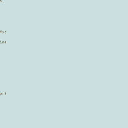
s,
és;
ine
er)