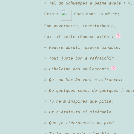
» Tel un Schweppes à peine avalé ! »,
Criait
Coca dans la mêlée;
Son adversaire, imperturbable,
Lui fit cette réponse ailée :
« Pauvre abruti, pauvre minable,
» Tout juste bon à rafraîchir
» L'haleine des ad
u
lescents
» Qui au Mac Do vont s'affranchir
» De quelques sous, de quelques franc
» Tu ne m'inspires que pitié,
» Et n'étais-tu si misérable
» Que je t'écraserais du pied
» Telle une merde pitoyable. »