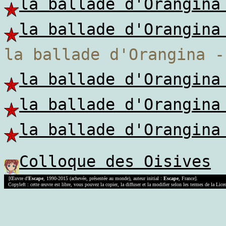
la ballade d'Orangina
la ballade d'Orangina
la ballade d'Orangina -
la ballade d'Orangina
la ballade d'Orangina
la ballade d'Orangina
Colloque des Oisives
[Œuvre d'
Escape
, 1990-2015 (achevée, présentée au monde), auteur initial :
Escape
, France].
Copyleft : cette œuvre est libre, vous pouvez la copier, la diffuser et la modifier selon les termes de la Lic