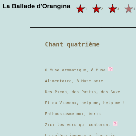
La Ballade d'Orangina
1
2
3
4
————————
Chant quatrième
Ô Muse aromatique, ô Muse
Alimentaire, ô Muse amie
Des Picon, des Pastis, des Suze
Et du Viandox, help me, help me !
Enthousïasme-moi, écris
Zici les vers qui conteront
La colère immense et les cris