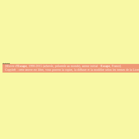
.
.
.
.
[Œuvre d'
Escape
, 1990-2015 (achevée, présentée au monde), auteur initial :
Escape
, France].
Copyleft : cette œuvre est libre, vous pouvez la copier, la diffuser et la modifier selon les termes de la Lic