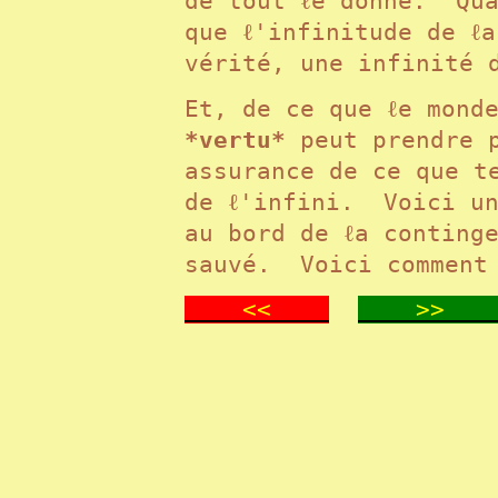
de tout ℓe donné. Qua
que ℓ'infinitude de ℓ
vérité, une infinité
Et, de ce que ℓe mond
*vertu*
peut prendre p
assurance de ce que te
de ℓ'infini. Voici un
au bord de ℓa continge
sauvé. Voici comment 
<<
>