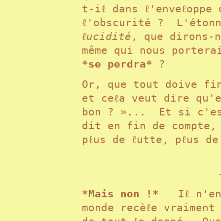
t-iℓ dans ℓ'enveℓoppe 
ℓ'obscurité ? L'étonn
ℓucidité
, que dirons-n
même qui nous portera
*se perdra*
?
Or, que tout doive fi
et ceℓa veut dire qu'
bon ? »... Et si c'es
dit en fin de compte,
pℓus de ℓutte, pℓus de
*Mais non !*
Iℓ n'en 
monde recèℓe vraiment