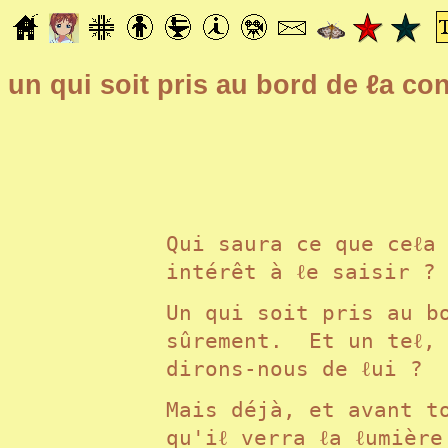
un qui soit pris au bord de ℓa co
Qui saura ce que ceℓa
intérêt à ℓe saisir ?
Un qui soit pris au b
sûrement. Et un teℓ,
dirons-nous de ℓui 
Mais déjà, et avant t
qu'iℓ verra ℓa ℓumière